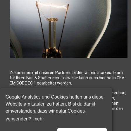
Zusammen mit unseren Partnern bilden wir ein starkes Team
für Ihren Bad & Spabereich. Teilweise kann auch hier nach GEV-
EMICODE EC 1 gearbeitet werden.
Egal ob Elektroinstallationen, Sanitärinstallationen, Trockenbau,
Google Analytics und Cookies helfen uns diese
Maurerarbeiten, Verputzarbeiten, Parkett, Malerarbeiten,
Edelstahlschlosser, Einbau von Saunen und Infrarotkabinen
Website am Laufen zu halten. Bist du damit
oder Schimmelbeseitigung - wir haben für jedes Anliegen den
einverstanden, dass wir dafür Cookies
richtigen Partner...
verwenden?
mehr